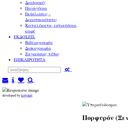
Διαδρομές
Πανηγύρια
Εκδηλώσεις -
Δραστηριότητες
Καταλύματα, εστιατόρια,
καφέ
ΕΚΔΟΣΕΙΣ
Βιβλιογραφία
Δισκογραφία
Ζαγορίσιος τύπος
ΕΠΙΚΑΙΡΟΤΗΤΑ
developed by
kolydart
Πορφυρόν (Ξεν