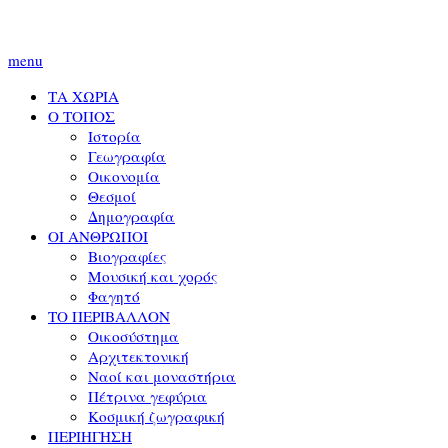
menu
ΤΑ ΧΩΡΙΑ
Ο ΤΟΠΟΣ
Ιστορία
Γεωγραφία
Οικονομία
Θεσμοί
Δημογραφία
ΟΙ ΑΝΘΡΩΠΟΙ
Βιογραφίες
Μουσική και χορός
Φαγητό
ΤΟ ΠΕΡΙΒΑΛΛΟΝ
Οικοσύστημα
Αρχιτεκτονική
Ναοί και μοναστήρια
Πέτρινα γεφύρια
Κοσμική ζωγραφική
ΠΕΡΙΗΓΗΣΗ