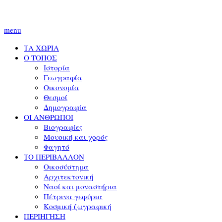
menu
ΤΑ ΧΩΡΙΑ
Ο ΤΟΠΟΣ
Ιστορία
Γεωγραφία
Οικονομία
Θεσμοί
Δημογραφία
ΟΙ ΑΝΘΡΩΠΟΙ
Βιογραφίες
Μουσική και χορός
Φαγητό
ΤΟ ΠΕΡΙΒΑΛΛΟΝ
Οικοσύστημα
Αρχιτεκτονική
Ναοί και μοναστήρια
Πέτρινα γεφύρια
Κοσμική ζωγραφική
ΠΕΡΙΗΓΗΣΗ