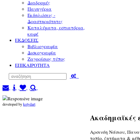
Διαδρομές
Πανηγύρια
Εκδηλώσεις -
Δραστηριότητες
Καταλύματα, εστιατόρια,
καφέ
ΕΚΔΟΣΕΙΣ
Βιβλιογραφία
Δισκογραφία
Ζαγορίσιος τύπος
ΕΠΙΚΑΙΡΟΤΗΤΑ
developed by
kolydart
Ακαδημαϊκές ε
Αρσινόη Νάσιου, Παναγ
τοπίο, ζητήματα & μέθ