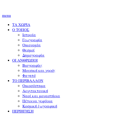
menu
ΤΑ ΧΩΡΙΑ
Ο ΤΟΠΟΣ
Ιστορία
Γεωγραφία
Οικονομία
Θεσμοί
Δημογραφία
ΟΙ ΑΝΘΡΩΠΟΙ
Βιογραφίες
Μουσική και χορός
Φαγητό
ΤΟ ΠΕΡΙΒΑΛΛΟΝ
Οικοσύστημα
Αρχιτεκτονική
Ναοί και μοναστήρια
Πέτρινα γεφύρια
Κοσμική ζωγραφική
ΠΕΡΙΗΓΗΣΗ