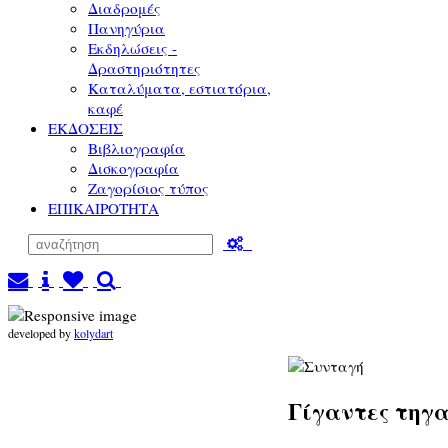
Διαδρομές
Πανηγύρια
Εκδηλώσεις -
Δραστηριότητες
Καταλύματα, εστιατόρια,
καφέ
ΕΚΔΟΣΕΙΣ
Βιβλιογραφία
Δισκογραφία
Ζαγορίσιος τύπος
ΕΠΙΚΑΙΡΟΤΗΤΑ
developed by
kolydart
Γίγαντες τηγα