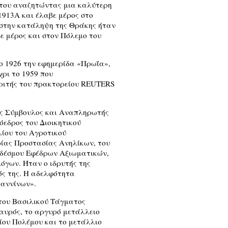
ό του αναζητώντας μια καλύτερη
1913Α και έλαβε μέρος στο
ι στην κατάληψη της Θράκης ήταν
ε μέρος και στον Πόλεμο του
ο 1926 την εφημερίδα «Πρωΐα»,
χρι το 1959 που
κριτής του πρακτορείου REUTERS
κός Σύμβουλος και Αναπληρωτής
όεδρος του Διοικητικού
λίου του Αγροτικού
ρίας Προστασίας Ανηλίκων, του
νδέσμου Εφέδρων Αξιωματικών,
όγων. Ήταν ο ιδρυτής της
ς της. Η αδελφότητα
ωαννίνων».
 του Βασιλικού Τάγματος
ταυρός, το αργυρό μετάλλειο
ίου Πολέμου και το μετάλλιο