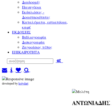
Διαδρομές
Πανηγύρια
Εκδηλώσεις -
Δραστηριότητες
Καταλύματα, εστιατόρια,
καφέ
ΕΚΔΟΣΕΙΣ
Βιβλιογραφία
Δισκογραφία
Ζαγορίσιος τύπος
ΕΠΙΚΑΙΡΟΤΗΤΑ
developed by
kolydart
ΑΝΤΩΝΙΑΔΗΣ 