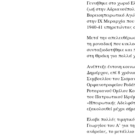
Γεννήθηκε στο χωριό Ε
ζωή στην Αδριανούπολη
Βορειοηπειρωτικό Αγών
στην ΙΧ Μεραρχία που 
1940-41 υπηρετώντας 
Μετά την απελευθέρωση
τη μοναδική που κυκλο
συνταξιοδοτήθηκε και
στη Θράκη για πολλά 
Ανέπτυξε έντονη κοινω
Δημάρχου, επί 8 χρόνι
Συμβουλίου του Σισμαν
Ορφανοτροφείου Ροδόπη
Ροταριανού Ομίλου Κο
του Πατριωτικού Ιδρύ
«Ηπειρωτικής Αδελφότ
εξακολουθεί μέχρι σήμ
Έλαβε πολλές τιμητικέ
Γεωργίου του Α’ για τ
ανδρείας, το μετάλλιο