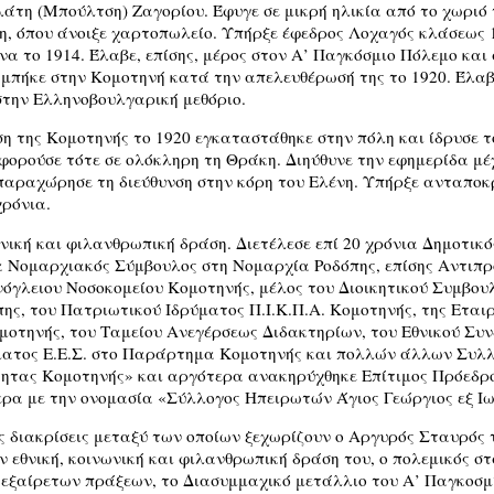
λάτη (Μπούλτση) Ζαγορίου. Έφυγε σε μικρή ηλικία από το χωρι
, όπου άνοιξε χαρτοπωλείο. Υπήρξε έφεδρος Λοχαγός κλάσεως 
α το 1914. Έλαβε, επίσης, μέρος στον Α’ Παγκόσμιο Πόλεμο κα
μπήκε στην Κομοτηνή κατά την απελευθέρωσή της το 1920. Έλαβ
στην Ελληνοβουλγαρική μεθόριο.
 της Κομοτηνής το 1920 εγκαταστάθηκε στην πόλη και ίδρυσε τ
φορούσε τότε σε ολόκληρη τη Θράκη. Διηύθυνε την εφημερίδα μέ
 παραχώρησε τη διεύθυνση στην κόρη του Ελένη. Υπήρξε ανταπο
χρόνια.
νική και φιλανθρωπική δράση. Διετέλεσε επί 20 χρόνια Δημοτι
α Νομαρχιακός Σύμβουλος στη Νομαρχία Ροδόπης, επίσης Αντιπρ
όγλειου Νοσοκομείου Κομοτηνής, μέλος του Διοικητικού Συμβου
ς, του Πατριωτικού Ιδρύματος Π.Ι.Κ.Π.Α. Κομοτηνής, της Εται
μοτηνής, του Ταμείου Ανεγέρσεως Διδακτηρίων, του Εθνικού Συ
ματος Ε.Ε.Σ. στο Παράρτημα Κομοτηνής και πολλών άλλων Συλλ
ητας Κομοτηνής» και αργότερα ανακηρύχθηκε Επίτιμος Πρόεδρό
ερα με την ονομασία «Σύλλογος Ηπειρωτών Άγιος Γεώργιος εξ Ι
ς διακρίσεις μεταξύ των οποίων ξεχωρίζουν ο Αργυρός Σταυρός
ην εθνική, κοινωνική και φιλανθρωπική δράση του, ο πολεμικός σ
 εξαίρετων πράξεων, το Διασυμμαχικό μετάλλιο του Α’ Παγκοσμ