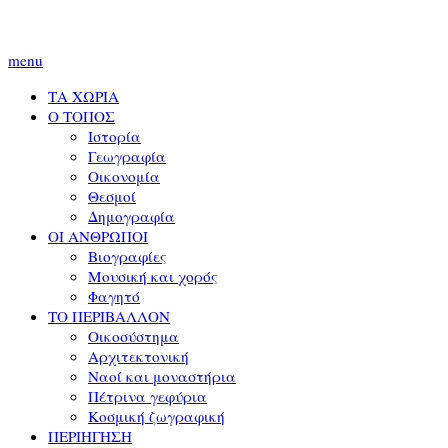
menu
ΤΑ ΧΩΡΙΑ
Ο ΤΟΠΟΣ
Ιστορία
Γεωγραφία
Οικονομία
Θεσμοί
Δημογραφία
ΟΙ ΑΝΘΡΩΠΟΙ
Βιογραφίες
Μουσική και χορός
Φαγητό
ΤΟ ΠΕΡΙΒΑΛΛΟΝ
Οικοσύστημα
Αρχιτεκτονική
Ναοί και μοναστήρια
Πέτρινα γεφύρια
Κοσμική ζωγραφική
ΠΕΡΙΗΓΗΣΗ