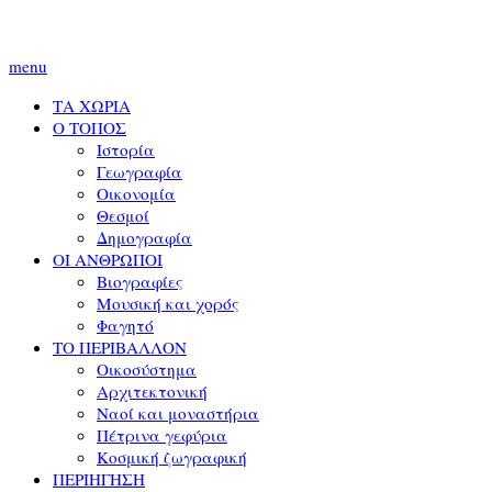
menu
ΤΑ ΧΩΡΙΑ
Ο ΤΟΠΟΣ
Ιστορία
Γεωγραφία
Οικονομία
Θεσμοί
Δημογραφία
ΟΙ ΑΝΘΡΩΠΟΙ
Βιογραφίες
Μουσική και χορός
Φαγητό
ΤΟ ΠΕΡΙΒΑΛΛΟΝ
Οικοσύστημα
Αρχιτεκτονική
Ναοί και μοναστήρια
Πέτρινα γεφύρια
Κοσμική ζωγραφική
ΠΕΡΙΗΓΗΣΗ