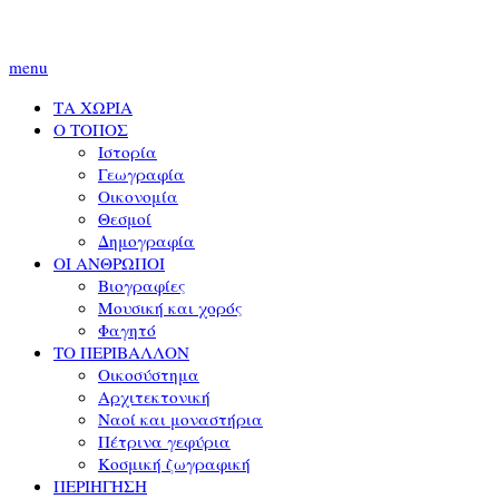
menu
ΤΑ ΧΩΡΙΑ
Ο ΤΟΠΟΣ
Ιστορία
Γεωγραφία
Οικονομία
Θεσμοί
Δημογραφία
ΟΙ ΑΝΘΡΩΠΟΙ
Βιογραφίες
Μουσική και χορός
Φαγητό
ΤΟ ΠΕΡΙΒΑΛΛΟΝ
Οικοσύστημα
Αρχιτεκτονική
Ναοί και μοναστήρια
Πέτρινα γεφύρια
Κοσμική ζωγραφική
ΠΕΡΙΗΓΗΣΗ