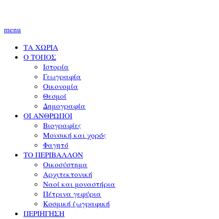
menu
ΤΑ ΧΩΡΙΑ
Ο ΤΟΠΟΣ
Ιστορία
Γεωγραφία
Οικονομία
Θεσμοί
Δημογραφία
ΟΙ ΑΝΘΡΩΠΟΙ
Βιογραφίες
Μουσική και χορός
Φαγητό
ΤΟ ΠΕΡΙΒΑΛΛΟΝ
Οικοσύστημα
Αρχιτεκτονική
Ναοί και μοναστήρια
Πέτρινα γεφύρια
Κοσμική ζωγραφική
ΠΕΡΙΗΓΗΣΗ