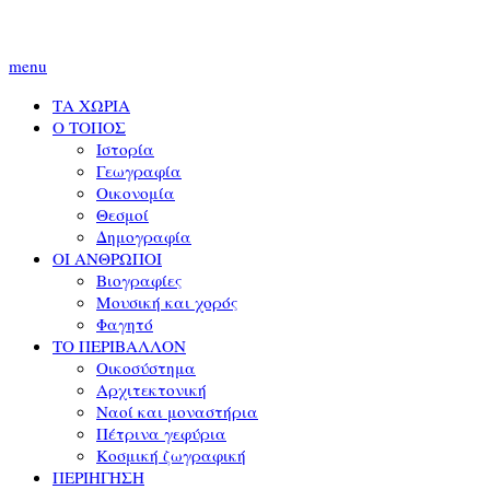
menu
ΤΑ ΧΩΡΙΑ
Ο ΤΟΠΟΣ
Ιστορία
Γεωγραφία
Οικονομία
Θεσμοί
Δημογραφία
ΟΙ ΑΝΘΡΩΠΟΙ
Βιογραφίες
Μουσική και χορός
Φαγητό
ΤΟ ΠΕΡΙΒΑΛΛΟΝ
Οικοσύστημα
Αρχιτεκτονική
Ναοί και μοναστήρια
Πέτρινα γεφύρια
Κοσμική ζωγραφική
ΠΕΡΙΗΓΗΣΗ