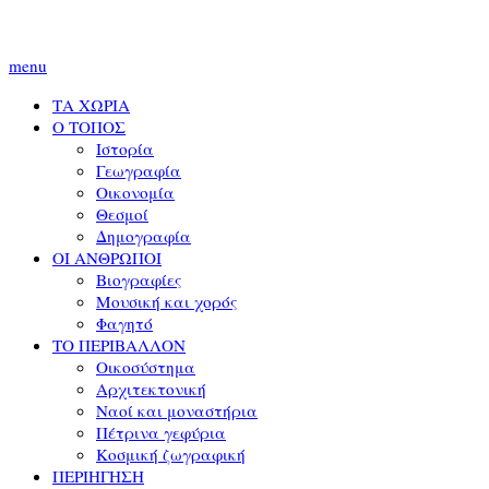
menu
ΤΑ ΧΩΡΙΑ
Ο ΤΟΠΟΣ
Ιστορία
Γεωγραφία
Οικονομία
Θεσμοί
Δημογραφία
ΟΙ ΑΝΘΡΩΠΟΙ
Βιογραφίες
Μουσική και χορός
Φαγητό
ΤΟ ΠΕΡΙΒΑΛΛΟΝ
Οικοσύστημα
Αρχιτεκτονική
Ναοί και μοναστήρια
Πέτρινα γεφύρια
Κοσμική ζωγραφική
ΠΕΡΙΗΓΗΣΗ