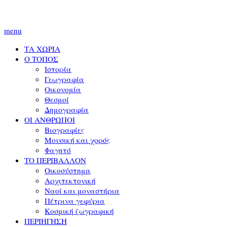
menu
ΤΑ ΧΩΡΙΑ
Ο ΤΟΠΟΣ
Ιστορία
Γεωγραφία
Οικονομία
Θεσμοί
Δημογραφία
ΟΙ ΑΝΘΡΩΠΟΙ
Βιογραφίες
Μουσική και χορός
Φαγητό
ΤΟ ΠΕΡΙΒΑΛΛΟΝ
Οικοσύστημα
Αρχιτεκτονική
Ναοί και μοναστήρια
Πέτρινα γεφύρια
Κοσμική ζωγραφική
ΠΕΡΙΗΓΗΣΗ