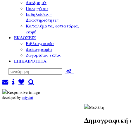
Διαδρομές
Πανηγύρια
Εκδηλώσεις -
Δραστηριότητες
Καταλύματα, εστιατόρια,
καφέ
ΕΚΔΟΣΕΙΣ
Βιβλιογραφία
Δισκογραφία
Ζαγορίσιος τύπος
ΕΠΙΚΑΙΡΟΤΗΤΑ
developed by
kolydart
Δημογραφική 