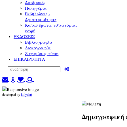
Διαδρομές
Πανηγύρια
Εκδηλώσεις -
Δραστηριότητες
Καταλύματα, εστιατόρια,
καφέ
ΕΚΔΟΣΕΙΣ
Βιβλιογραφία
Δισκογραφία
Ζαγορίσιος τύπος
ΕΠΙΚΑΙΡΟΤΗΤΑ
developed by
kolydart
Δημογραφική 