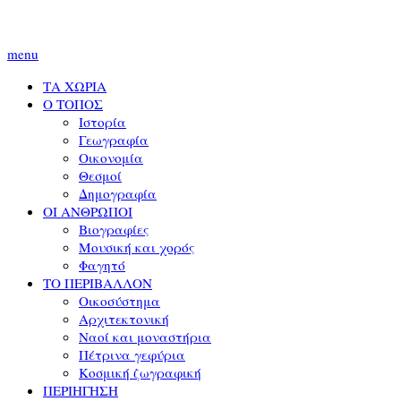
menu
ΤΑ ΧΩΡΙΑ
Ο ΤΟΠΟΣ
Ιστορία
Γεωγραφία
Οικονομία
Θεσμοί
Δημογραφία
ΟΙ ΑΝΘΡΩΠΟΙ
Βιογραφίες
Μουσική και χορός
Φαγητό
ΤΟ ΠΕΡΙΒΑΛΛΟΝ
Οικοσύστημα
Αρχιτεκτονική
Ναοί και μοναστήρια
Πέτρινα γεφύρια
Κοσμική ζωγραφική
ΠΕΡΙΗΓΗΣΗ