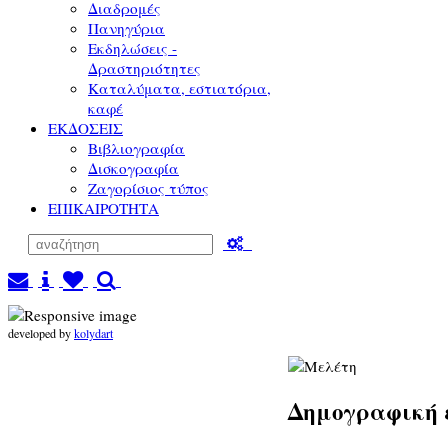
Διαδρομές
Πανηγύρια
Εκδηλώσεις -
Δραστηριότητες
Καταλύματα, εστιατόρια,
καφέ
ΕΚΔΟΣΕΙΣ
Βιβλιογραφία
Δισκογραφία
Ζαγορίσιος τύπος
ΕΠΙΚΑΙΡΟΤΗΤΑ
developed by
kolydart
Δημογραφική 