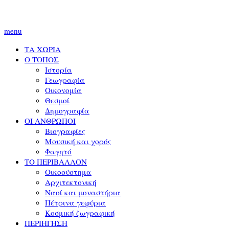
menu
ΤΑ ΧΩΡΙΑ
Ο ΤΟΠΟΣ
Ιστορία
Γεωγραφία
Οικονομία
Θεσμοί
Δημογραφία
ΟΙ ΑΝΘΡΩΠΟΙ
Βιογραφίες
Μουσική και χορός
Φαγητό
ΤΟ ΠΕΡΙΒΑΛΛΟΝ
Οικοσύστημα
Αρχιτεκτονική
Ναοί και μοναστήρια
Πέτρινα γεφύρια
Κοσμική ζωγραφική
ΠΕΡΙΗΓΗΣΗ