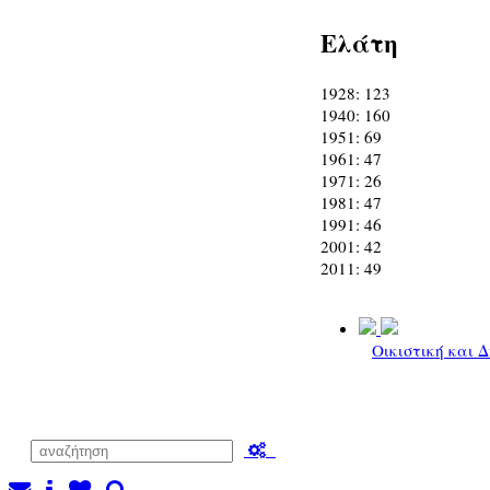
Ελάτη
1928: 123
1940: 160
1951: 69
1961: 47
1971: 26
1981: 47
1991: 46
2001: 42
2011: 49
Οικιστική και 