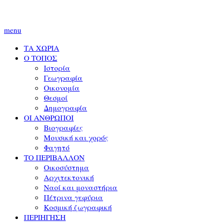
menu
ΤΑ ΧΩΡΙΑ
Ο ΤΟΠΟΣ
Ιστορία
Γεωγραφία
Οικονομία
Θεσμοί
Δημογραφία
ΟΙ ΑΝΘΡΩΠΟΙ
Βιογραφίες
Μουσική και χορός
Φαγητό
ΤΟ ΠΕΡΙΒΑΛΛΟΝ
Οικοσύστημα
Αρχιτεκτονική
Ναοί και μοναστήρια
Πέτρινα γεφύρια
Κοσμική ζωγραφική
ΠΕΡΙΗΓΗΣΗ