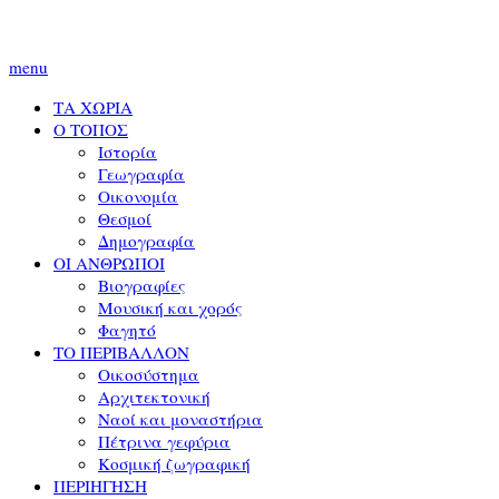
menu
ΤΑ ΧΩΡΙΑ
Ο ΤΟΠΟΣ
Ιστορία
Γεωγραφία
Οικονομία
Θεσμοί
Δημογραφία
ΟΙ ΑΝΘΡΩΠΟΙ
Βιογραφίες
Μουσική και χορός
Φαγητό
ΤΟ ΠΕΡΙΒΑΛΛΟΝ
Οικοσύστημα
Αρχιτεκτονική
Ναοί και μοναστήρια
Πέτρινα γεφύρια
Κοσμική ζωγραφική
ΠΕΡΙΗΓΗΣΗ