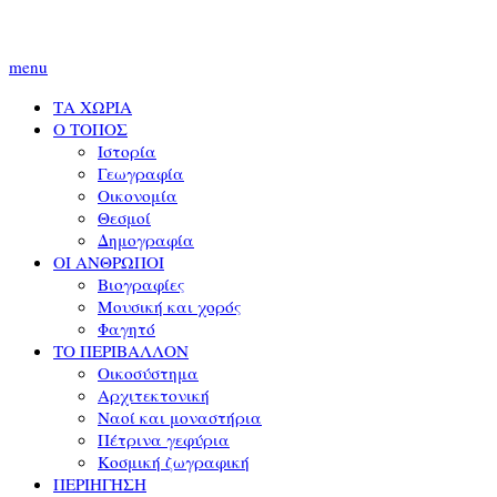
menu
ΤΑ ΧΩΡΙΑ
Ο ΤΟΠΟΣ
Ιστορία
Γεωγραφία
Οικονομία
Θεσμοί
Δημογραφία
ΟΙ ΑΝΘΡΩΠΟΙ
Βιογραφίες
Μουσική και χορός
Φαγητό
ΤΟ ΠΕΡΙΒΑΛΛΟΝ
Οικοσύστημα
Αρχιτεκτονική
Ναοί και μοναστήρια
Πέτρινα γεφύρια
Κοσμική ζωγραφική
ΠΕΡΙΗΓΗΣΗ