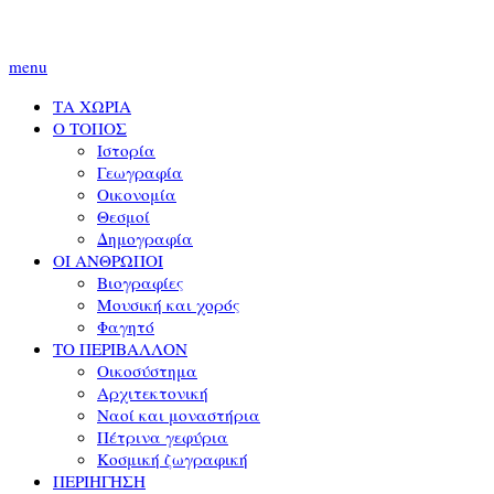
menu
ΤΑ ΧΩΡΙΑ
Ο ΤΟΠΟΣ
Ιστορία
Γεωγραφία
Οικονομία
Θεσμοί
Δημογραφία
ΟΙ ΑΝΘΡΩΠΟΙ
Βιογραφίες
Μουσική και χορός
Φαγητό
ΤΟ ΠΕΡΙΒΑΛΛΟΝ
Οικοσύστημα
Αρχιτεκτονική
Ναοί και μοναστήρια
Πέτρινα γεφύρια
Κοσμική ζωγραφική
ΠΕΡΙΗΓΗΣΗ