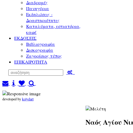
Διαδρομές
Πανηγύρια
Εκδηλώσεις -
Δραστηριότητες
Καταλύματα, εστιατόρια,
καφέ
ΕΚΔΟΣΕΙΣ
Βιβλιογραφία
Δισκογραφία
Ζαγορίσιος τύπος
ΕΠΙΚΑΙΡΟΤΗΤΑ
developed by
kolydart
Ναός Αγίου Νι