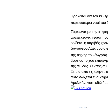
Πρόκειται για τον κεντ
περισσότεροι ναοί του 
Σύμφωνα με την κτητορ
αρχιτεκτονική φάση του
ορίζεται η ακριβής χρο
ζωγράφου Λάζαρου από 
της τέχνης του ζωγράφ
βορείου τοίχου επιζωγ
της αψίδας. Ο ναός συν
Σε μία από τις κρήνες
αυτό σώζεται ένα κτήρι
Αμελικό», γιατί εδώ έμ