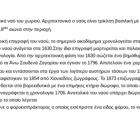
ρικό ναό του χωριού. Αρχιτεκτονικά ο ναός είναι τρίκλιτη βασιλική 
ου
18
αιώνα στην περιοχή.
ική επιγραφή του ναού, το σημερινό οικοδόμημα χρονολογείται στα
 ναού ανάγεται στα 1630.Στην ίδια επιγραφή μαρτυρείται και παλα
νολογία. Από την αρχιτεκτονική φάση του 1630 σώζεται ένα βημόθυρ
τα Άνω Σουδενά Ζαγορίου και έγιναν το 1796. Αποτελούν ένα χαρ
ου και εντάσσονται στα έργα των λιγότερο αυστηρών τάσεων του 1
ραφίστηκαν το 1854 από Χιονιαδίτες ζωγράφους. Το 1873 επιζωγραφί
δέεται στα βορειοδυτικά με ένα επιμήκες κτήριο διώροφο, το οποίο έχ
 αναγράφεται η χρονολογία 1706. Ανατολικά του ναού υπάρχει διώ
ο το οποίο λέγεται
ενε ο φοροεισπράκτορας ο οποίος εισέπραττε ένα είδος φόρου, το «