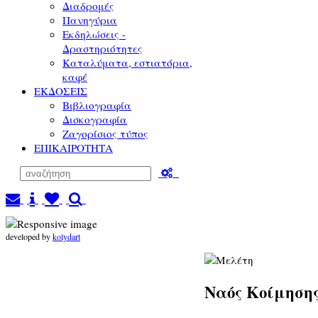
Διαδρομές
Πανηγύρια
Εκδηλώσεις -
Δραστηριότητες
Καταλύματα, εστιατόρια,
καφέ
ΕΚΔΟΣΕΙΣ
Βιβλιογραφία
Δισκογραφία
Ζαγορίσιος τύπος
ΕΠΙΚΑΙΡΟΤΗΤΑ
developed by
kolydart
Ναός Κοίμησης