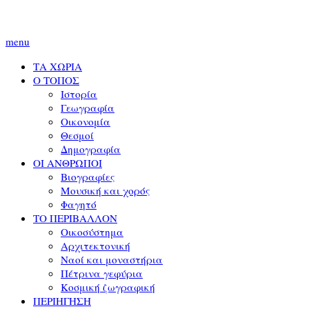
menu
ΤΑ ΧΩΡΙΑ
Ο ΤΟΠΟΣ
Ιστορία
Γεωγραφία
Οικονομία
Θεσμοί
Δημογραφία
ΟΙ ΑΝΘΡΩΠΟΙ
Βιογραφίες
Μουσική και χορός
Φαγητό
ΤΟ ΠΕΡΙΒΑΛΛΟΝ
Οικοσύστημα
Αρχιτεκτονική
Ναοί και μοναστήρια
Πέτρινα γεφύρια
Κοσμική ζωγραφική
ΠΕΡΙΗΓΗΣΗ