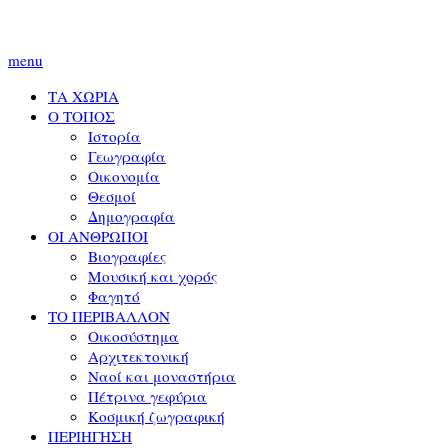
menu
ΤΑ ΧΩΡΙΑ
Ο ΤΟΠΟΣ
Ιστορία
Γεωγραφία
Οικονομία
Θεσμοί
Δημογραφία
ΟΙ ΑΝΘΡΩΠΟΙ
Βιογραφίες
Μουσική και χορός
Φαγητό
ΤΟ ΠΕΡΙΒΑΛΛΟΝ
Οικοσύστημα
Αρχιτεκτονική
Ναοί και μοναστήρια
Πέτρινα γεφύρια
Κοσμική ζωγραφική
ΠΕΡΙΗΓΗΣΗ