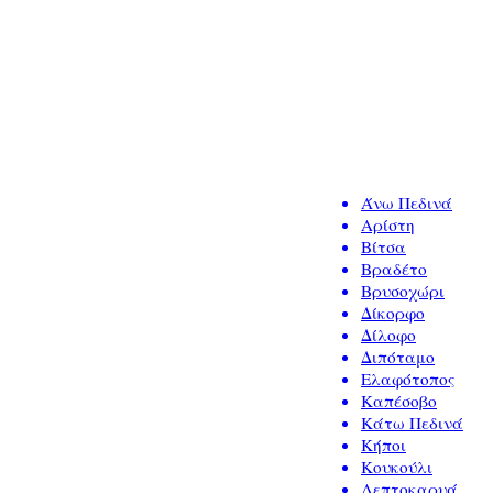
Άνω Πεδινά
Αρίστη
Βίτσα
Βραδέτο
Βρυσοχώρι
Δίκορφο
Δίλοφο
Διπόταμο
Ελαφότοπος
Καπέσοβο
Κάτω Πεδινά
Κήποι
Κουκούλι
Λεπτοκαρυά