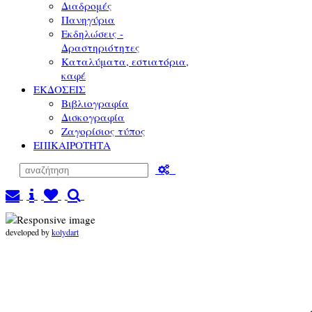
Διαδρομές
Πανηγύρια
Εκδηλώσεις -
Δραστηριότητες
Καταλύματα, εστιατόρια,
καφέ
ΕΚΔΟΣΕΙΣ
Βιβλιογραφία
Δισκογραφία
Ζαγορίσιος τύπος
ΕΠΙΚΑΙΡΟΤΗΤΑ
developed by
kolydart