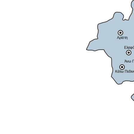
Αρίστη
Ελαφό
Άνω Π
Κάτω Πεδιν