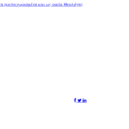
τη (καταχωρισμένη και ως οικία Θεολόγη)