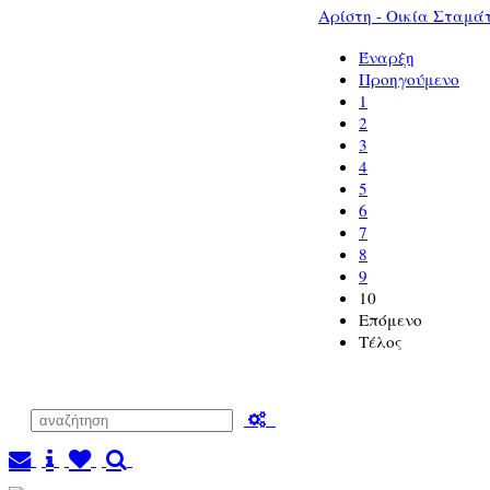
Αρίστη - Οικία Σταμά
Έναρξη
Προηγούμενο
1
2
3
4
5
6
7
8
9
10
Επόμενο
Τέλος