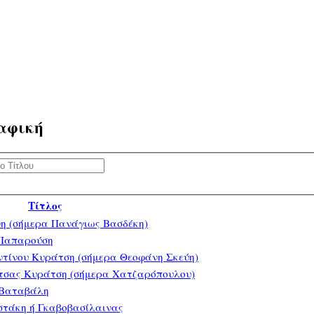
αφική
Τίτλος
νη (σήμερα Πανάγιως Βασδέκη)
 Παπαρούση
ντίνου Κυράτση (σήμερα Θεοφάνη Σκεύη)
ίτσας Κυράτση (σήμερα Χατζαρόπουλου)
 Βαταβάλη
στάκη ή Γκαβοβασίλαινας