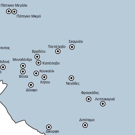
Πάπιγκο Μεγάλο
Πάπιγκο Μικρό
Σκαμνέλι
Τσεπέλοβο
τοπος
Βραδέτο
Μονοδένδρι
εδινά
Καπέσοβο
Κουκούλι
ά
Βίτσα
Κήποι
Νεγάδες
Δίλοφο
Φραγκάδες
Λεπτοκαρυά
Διπόταμο
Δίκορφο