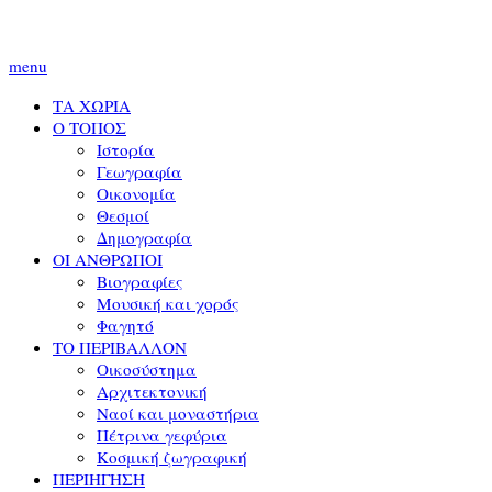
menu
ΤΑ ΧΩΡΙΑ
Ο ΤΟΠΟΣ
Ιστορία
Γεωγραφία
Οικονομία
Θεσμοί
Δημογραφία
ΟΙ ΑΝΘΡΩΠΟΙ
Βιογραφίες
Μουσική και χορός
Φαγητό
ΤΟ ΠΕΡΙΒΑΛΛΟΝ
Οικοσύστημα
Αρχιτεκτονική
Ναοί και μοναστήρια
Πέτρινα γεφύρια
Κοσμική ζωγραφική
ΠΕΡΙΗΓΗΣΗ