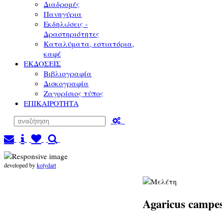
Διαδρομές
Πανηγύρια
Εκδηλώσεις -
Δραστηριότητες
Καταλύματα, εστιατόρια,
καφέ
ΕΚΔΟΣΕΙΣ
Βιβλιογραφία
Δισκογραφία
Ζαγορίσιος τύπος
ΕΠΙΚΑΙΡΟΤΗΤΑ
developed by
kolydart
Agaricus campes