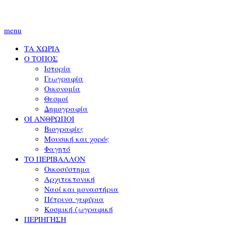
menu
ΤΑ ΧΩΡΙΑ
Ο ΤΟΠΟΣ
Ιστορία
Γεωγραφία
Οικονομία
Θεσμοί
Δημογραφία
ΟΙ ΑΝΘΡΩΠΟΙ
Βιογραφίες
Μουσική και χορός
Φαγητό
ΤΟ ΠΕΡΙΒΑΛΛΟΝ
Οικοσύστημα
Αρχιτεκτονική
Ναοί και μοναστήρια
Πέτρινα γεφύρια
Κοσμική ζωγραφική
ΠΕΡΙΗΓΗΣΗ