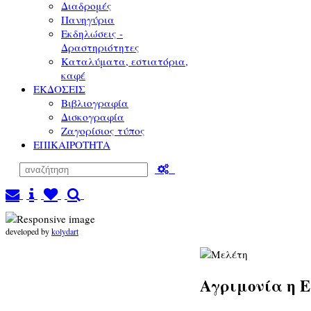
Διαδρομές
Πανηγύρια
Εκδηλώσεις -
Δραστηριότητες
Καταλύματα, εστιατόρια,
καφέ
ΕΚΔΟΣΕΙΣ
Βιβλιογραφία
Δισκογραφία
Ζαγορίσιος τύπος
ΕΠΙΚΑΙΡΟΤΗΤΑ
developed by
kolydart
Αγριμονία η 