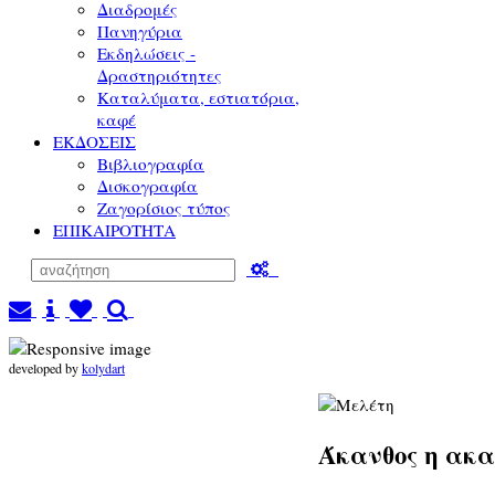
Διαδρομές
Πανηγύρια
Εκδηλώσεις -
Δραστηριότητες
Καταλύματα, εστιατόρια,
καφέ
ΕΚΔΟΣΕΙΣ
Βιβλιογραφία
Δισκογραφία
Ζαγορίσιος τύπος
ΕΠΙΚΑΙΡΟΤΗΤΑ
developed by
kolydart
Άκανθος η ακα