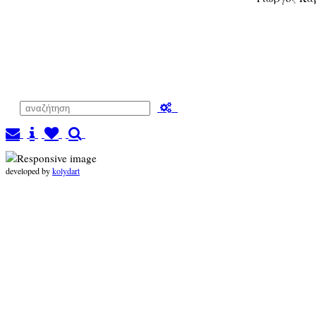
developed by
kolydart