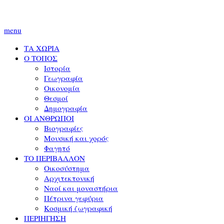
menu
ΤΑ ΧΩΡΙΑ
Ο ΤΟΠΟΣ
Ιστορία
Γεωγραφία
Οικονομία
Θεσμοί
Δημογραφία
ΟΙ ΑΝΘΡΩΠΟΙ
Βιογραφίες
Μουσική και χορός
Φαγητό
ΤΟ ΠΕΡΙΒΑΛΛΟΝ
Οικοσύστημα
Αρχιτεκτονική
Ναοί και μοναστήρια
Πέτρινα γεφύρια
Κοσμική ζωγραφική
ΠΕΡΙΗΓΗΣΗ