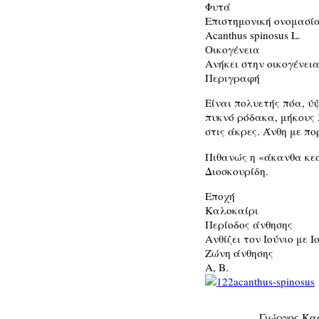
Φυτά
Επιστημονική ονομασί
Acanthus spinosus L.
Οικογένεια
Ανήκει στην οικογένεια
Περιγραφή
Είναι πολυετής πόα, ύψ
πυκνό ρόδακα, μήκους 
στις άκρες. Άνθη με π
Πιθανώς η «άκανθα κε
Διοσκουρίδη.
Εποχή
Καλοκαίρι
Περίοδος άνθησης
Ανθίζει τον Ιούνιο με Ι
Ζώνη άνθησης
Α, Β.
Γιώργος Κα