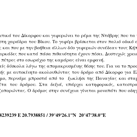
υτικά του Δίκορφου και γεφυρώνει το ρέμα της Ντόβρης που τα
στη χαράδρα του Βίκου. Το γεφύρι βρίσκεται στον παλιό οδικό
ς και που με την βοήθεια άλλων δύο γεφυριών συνέδεαν τους Κήπ
 αρκάδες που κατά πάσα πιθανότητα έχουν πέσει. Δυστυχώς χρε
πέτρες στο εσωράχιο της καμάρας είναι εμφανή.
είς δύσκολα λόγω της απομακρυσμένης θέσης του. Για να το προ
μής με αυτοκίνητο ακολουθώντας τον δρόμο από Δίκορφο για Ελ
μο, περνάμε μπροστά από το ξωκλήσι της Παναγίας και σταμ
έτα του δρόμου. Στα δεξιά, υπάρχει κατηφορικός, κατεστ
οπορώντας. Ο δρόμος στην συνέχεια γίνεται μονοπάτι που οδηγ
239239 Ε 20.7938851 / 39°49'26.1"N 20°47'38.0"E