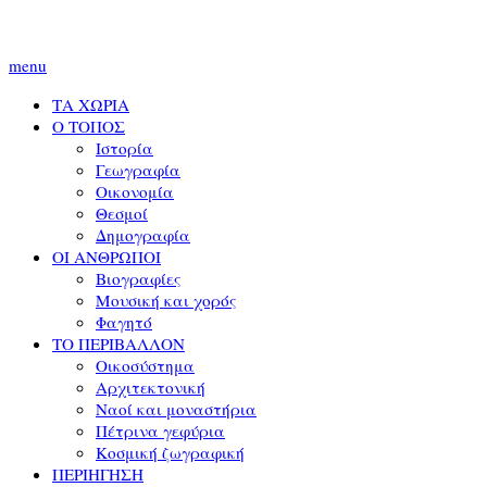
menu
ΤΑ ΧΩΡΙΑ
Ο ΤΟΠΟΣ
Ιστορία
Γεωγραφία
Οικονομία
Θεσμοί
Δημογραφία
ΟΙ ΑΝΘΡΩΠΟΙ
Βιογραφίες
Μουσική και χορός
Φαγητό
ΤΟ ΠΕΡΙΒΑΛΛΟΝ
Οικοσύστημα
Αρχιτεκτονική
Ναοί και μοναστήρια
Πέτρινα γεφύρια
Κοσμική ζωγραφική
ΠΕΡΙΗΓΗΣΗ