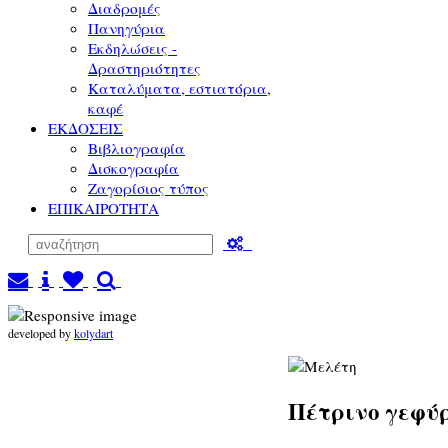
Διαδρομές
Πανηγύρια
Εκδηλώσεις -
Δραστηριότητες
Καταλύματα, εστιατόρια,
καφέ
ΕΚΔΟΣΕΙΣ
Βιβλιογραφία
Δισκογραφία
Ζαγορίσιος τύπος
ΕΠΙΚΑΙΡΟΤΗΤΑ
developed by
kolydart
Πέτρινο γεφύ