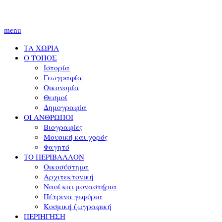
menu
ΤΑ ΧΩΡΙΑ
Ο ΤΟΠΟΣ
Ιστορία
Γεωγραφία
Οικονομία
Θεσμοί
Δημογραφία
ΟΙ ΑΝΘΡΩΠΟΙ
Βιογραφίες
Μουσική και χορός
Φαγητό
ΤΟ ΠΕΡΙΒΑΛΛΟΝ
Οικοσύστημα
Αρχιτεκτονική
Ναοί και μοναστήρια
Πέτρινα γεφύρια
Κοσμική ζωγραφική
ΠΕΡΙΗΓΗΣΗ