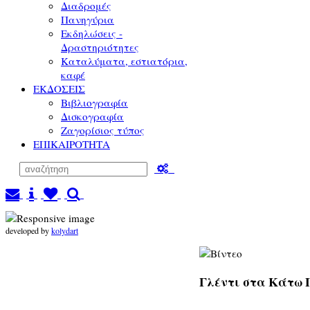
Διαδρομές
Πανηγύρια
Εκδηλώσεις -
Δραστηριότητες
Καταλύματα, εστιατόρια,
καφέ
ΕΚΔΟΣΕΙΣ
Βιβλιογραφία
Δισκογραφία
Ζαγορίσιος τύπος
ΕΠΙΚΑΙΡΟΤΗΤΑ
developed by
kolydart
Γλέντι στα Κάτω Π