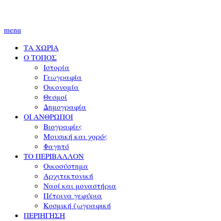
menu
ΤΑ ΧΩΡΙΑ
Ο ΤΟΠΟΣ
Ιστορία
Γεωγραφία
Οικονομία
Θεσμοί
Δημογραφία
ΟΙ ΑΝΘΡΩΠΟΙ
Βιογραφίες
Μουσική και χορός
Φαγητό
ΤΟ ΠΕΡΙΒΑΛΛΟΝ
Οικοσύστημα
Αρχιτεκτονική
Ναοί και μοναστήρια
Πέτρινα γεφύρια
Κοσμική ζωγραφική
ΠΕΡΙΗΓΗΣΗ