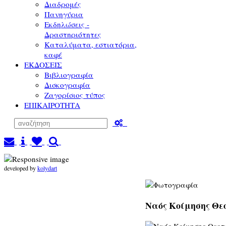
Διαδρομές
Πανηγύρια
Εκδηλώσεις -
Δραστηριότητες
Καταλύματα, εστιατόρια,
καφέ
ΕΚΔΟΣΕΙΣ
Βιβλιογραφία
Δισκογραφία
Ζαγορίσιος τύπος
ΕΠΙΚΑΙΡΟΤΗΤΑ
developed by
kolydart
Ναός Κοίμησης Θεο