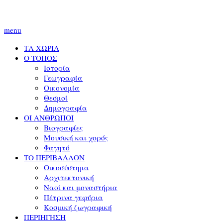
menu
ΤΑ ΧΩΡΙΑ
Ο ΤΟΠΟΣ
Ιστορία
Γεωγραφία
Οικονομία
Θεσμοί
Δημογραφία
ΟΙ ΑΝΘΡΩΠΟΙ
Βιογραφίες
Μουσική και χορός
Φαγητό
ΤΟ ΠΕΡΙΒΑΛΛΟΝ
Οικοσύστημα
Αρχιτεκτονική
Ναοί και μοναστήρια
Πέτρινα γεφύρια
Κοσμική ζωγραφική
ΠΕΡΙΗΓΗΣΗ