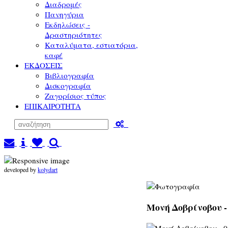
Διαδρομές
Πανηγύρια
Εκδηλώσεις -
Δραστηριότητες
Καταλύματα, εστιατόρια,
καφέ
ΕΚΔΟΣΕΙΣ
Βιβλιογραφία
Δισκογραφία
Ζαγορίσιος τύπος
ΕΠΙΚΑΙΡΟΤΗΤΑ
developed by
kolydart
Μονή Δοβρίνοβου -