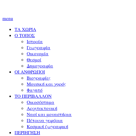
menu
ΤΑ ΧΩΡΙΑ
Ο ΤΟΠΟΣ
Ιστορία
Γεωγραφία
Οικονομία
Θεσμοί
Δημογραφία
ΟΙ ΑΝΘΡΩΠΟΙ
Βιογραφίες
Μουσική και χορός
Φαγητό
ΤΟ ΠΕΡΙΒΑΛΛΟΝ
Οικοσύστημα
Αρχιτεκτονική
Ναοί και μοναστήρια
Πέτρινα γεφύρια
Κοσμική ζωγραφική
ΠΕΡΙΗΓΗΣΗ