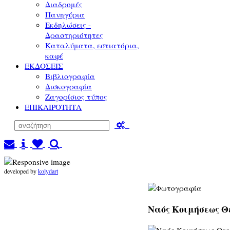
Διαδρομές
Πανηγύρια
Εκδηλώσεις -
Δραστηριότητες
Καταλύματα, εστιατόρια,
καφέ
ΕΚΔΟΣΕΙΣ
Βιβλιογραφία
Δισκογραφία
Ζαγορίσιος τύπος
ΕΠΙΚΑΙΡΟΤΗΤΑ
developed by
kolydart
Ναός Κοιμήσεως Θε