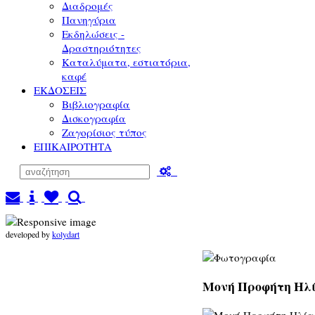
Διαδρομές
Πανηγύρια
Εκδηλώσεις -
Δραστηριότητες
Καταλύματα, εστιατόρια,
καφέ
ΕΚΔΟΣΕΙΣ
Βιβλιογραφία
Δισκογραφία
Ζαγορίσιος τύπος
ΕΠΙΚΑΙΡΟΤΗΤΑ
developed by
kolydart
Μονή Προφήτη Ηλία