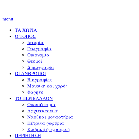
menu
ΤΑ ΧΩΡΙΑ
Ο ΤΟΠΟΣ
Ιστορία
Γεωγραφία
Οικονομία
Θεσμοί
Δημογραφία
ΟΙ ΑΝΘΡΩΠΟΙ
Βιογραφίες
Μουσική και χορός
Φαγητό
ΤΟ ΠΕΡΙΒΑΛΛΟΝ
Οικοσύστημα
Αρχιτεκτονική
Ναοί και μοναστήρια
Πέτρινα γεφύρια
Κοσμική ζωγραφική
ΠΕΡΙΗΓΗΣΗ