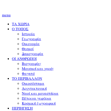
menu
ΤΑ ΧΩΡΙΑ
Ο ΤΟΠΟΣ
Ιστορία
Γεωγραφία
Οικονομία
Θεσμοί
Δημογραφία
ΟΙ ΑΝΘΡΩΠΟΙ
Βιογραφίες
Μουσική και χορός
Φαγητό
ΤΟ ΠΕΡΙΒΑΛΛΟΝ
Οικοσύστημα
Αρχιτεκτονική
Ναοί και μοναστήρια
Πέτρινα γεφύρια
Κοσμική ζωγραφική
ΠΕΡΙΗΓΗΣΗ