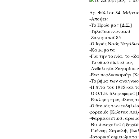
Αρ. Φύλλου 84, Μάρτιο
-Απόψεις
-Το Ηρώο μας [Δ.Σ.]
-Τηλεπικοινωνιακά
-Ζαγοριακά 85
-Ο Ιερός Ναός Νεγάδω
-Καμώματα
-Για την ταινία, το «Ζ
-Το οδικό δίκτυό μας
-Ανθολογία Ζαγορίσιω
-Ένα περδικοκηνύγι [
-Το βήμα των αναγνωστ
-Η πίτα του 1985 και 
-Ο Ο.Τ.Ε. πληροφορεί [
-Έκκληση προς όλους τ
-Ο θεσμός των εκδηλώσ
φορεσιές [Κώστας Λαζ
-Φαρμακευτικά, αρωματ
-Θα συνεχιστεί ή ξεχάσ
-Γιάννης Σαραλής [Ιωά
-Ιστορικά σημειώματα