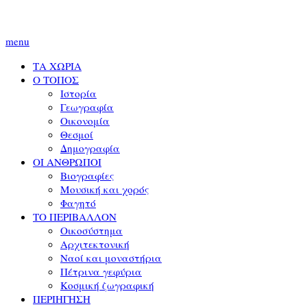
menu
ΤΑ ΧΩΡΙΑ
Ο ΤΟΠΟΣ
Ιστορία
Γεωγραφία
Οικονομία
Θεσμοί
Δημογραφία
ΟΙ ΑΝΘΡΩΠΟΙ
Βιογραφίες
Μουσική και χορός
Φαγητό
ΤΟ ΠΕΡΙΒΑΛΛΟΝ
Οικοσύστημα
Αρχιτεκτονική
Ναοί και μοναστήρια
Πέτρινα γεφύρια
Κοσμική ζωγραφική
ΠΕΡΙΗΓΗΣΗ