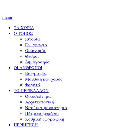
menu
ΤΑ ΧΩΡΙΑ
Ο ΤΟΠΟΣ
Ιστορία
Γεωγραφία
Οικονομία
Θεσμοί
Δημογραφία
ΟΙ ΑΝΘΡΩΠΟΙ
Βιογραφίες
Μουσική και χορός
Φαγητό
ΤΟ ΠΕΡΙΒΑΛΛΟΝ
Οικοσύστημα
Αρχιτεκτονική
Ναοί και μοναστήρια
Πέτρινα γεφύρια
Κοσμική ζωγραφική
ΠΕΡΙΗΓΗΣΗ