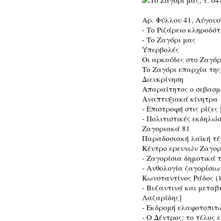
Αρ. Φύλλου 41, Αύγουσ
- Το Ριζάρειο κληροδό
- Το Ζαγόρι μας
Υπερβολές
Οι αρκούδες στο Ζαγόρ
Το Ζαγόρι επαρχία της
Διευκρίνηση
Απαραίτητος ο σεβασμ
Αναπτυξιακά κίνητρα
- Επιστροφή στις ρίζε
- Πολιτιστικές εκδηλώσ
Ζαγοριακά 81
Παραδοσιακή λαϊκή τέ
Κέντρο ερευνών Ζαγορ
- Ζαγορίσια δημοτικά
- Ανθολογία ζαγορίσι
Κωνσταντίνος Ράδος (1
- Βυζαντινά και μεταβ
Λαζαρίδης]
- Εκδρομή ελαφοτοπιτώ
- Ο Δέντρος: το τέλος 