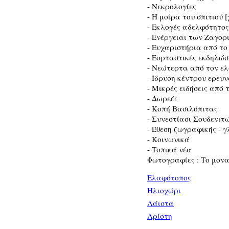
- Νεκρολογίες
- Η μοίρα του σπιτιού [χ
- Εκλογές αδελφότητο
- Ενέργειαι των Ζαγορ
- Ευχαριστήρια από το
- Εορταστικές εκδηλώ
- Νεώτερτα από τον ε
- Ίδρυση κέντρου ερευ
- Μικρές ειδήσεις από 
- Δωρεές
- Κοπή Βασιλόπιτας
- Συνεστίασι Σουδενιτ
- Έθεση ζωγραφικής - γ
- Κοινωνικά
- Τοπικά νέα
Φωτογραφίες : Το μονα
Ελαφότοπος
Ηλιοχώρι
Λάιστα
Αρίστη