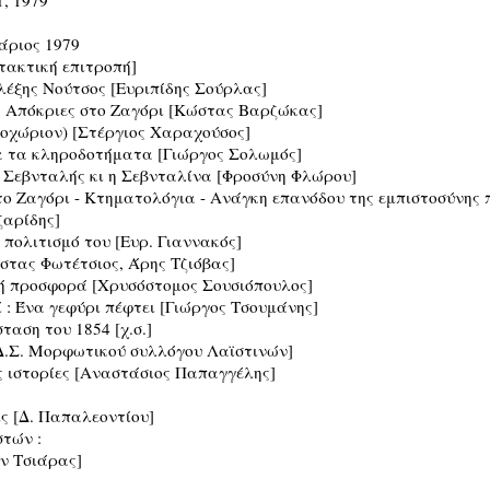
άριος 1979
ντακτική επιτροπή]
Αλέξης Νούτσος [Ευριπίδης Σούρλας]
: Απόκριες στο Ζαγόρι [Κώστας Βαρζώκας]
ιοχώριον) [Στέργιος Χαραχούσος]
α τα κληροδοτήματα [Γιώργος Σολωμός]
 Ο Σεβνταλής κι η Σεβνταλίνα [Φροσύνη Φλώρου]
στο Ζαγόρι - Κτηματολόγια - Ανάγκη επανόδου της εμπιστοσύνης 
ζαρίδης]
ν πολιτισμό του [Ευρ. Γιαννακός]
στας Φωτέτσιος, Άρης Τζιόβας]
κή προσφορά [Χρυσόστομος Σουσιόπουλος]
ί : Ένα γεφύρι πέφτει [Γιώργος Τσουμάνης]
ταση του 1854 [χ.σ.]
[Δ.Σ. Μορφωτικού συλλόγου Λαϊστινών]
ες ιστορίες [Αναστάσιος Παπαγγέλης]
ς [Δ. Παπαλεοντίου]
τών :
ν Τσιάρας]