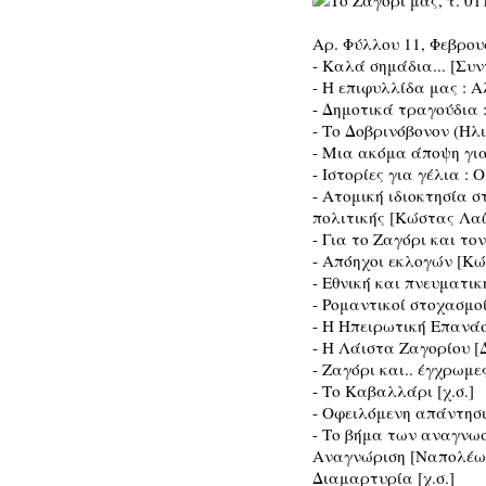
Αρ. Φύλλου 11, Φεβρου
- Καλά σημάδια... [Συ
- Η επιφυλλίδα μας : 
- Δημοτικά τραγούδια 
- Το Δοβρινόβονον (Ηλ
- Μια ακόμα άποψη γι
- Ιστορίες για γέλια :
- Ατομική ιδιοκτησία 
πολιτικής [Κώστας Λα
- Για το Ζαγόρι και το
- Απόηχοι εκλογών [Κώ
- Εθνική και πνευματι
- Ρομαντικοί στοχασμο
- Η Ηπειρωτική Επανάσ
- Η Λάιστα Ζαγορίου 
- Ζαγόρι και.. έγχρωμ
- Το Καβαλλάρι [χ.σ.]
- Οφειλόμενη απάντησι
- Το βήμα των αναγνωσ
Αναγνώριση [Ναπολέω
Διαμαρτυρία [χ.σ.]