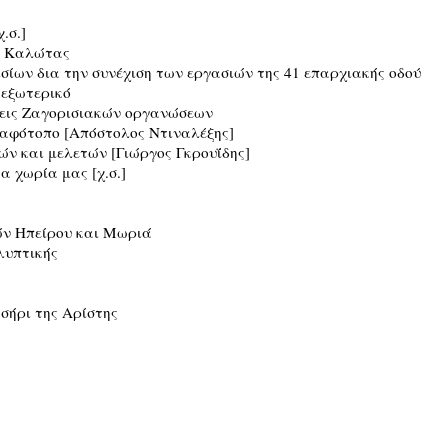
.σ.]
ς Καλώτας
ισίων δια την συνέχιση των εργασιών της 41 επαρχιακής οδού
 εξωτερικό
σεις Ζαγορισιακών οργανώσεων
λαφότοπο [Απόστολος Ντιναλέξης]
νών και μελετών [Γιώργος Γκρουΐδης]
τα χωρία μας [χ.σ.]
ών Ηπείρου και Μωριά
λυπτικής
σήρι της Αρίστης