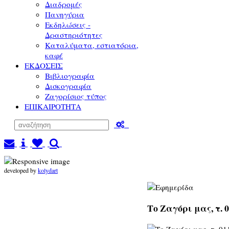
Διαδρομές
Πανηγύρια
Εκδηλώσεις -
Δραστηριότητες
Καταλύματα, εστιατόρια,
καφέ
ΕΚΔΟΣΕΙΣ
Βιβλιογραφία
Δισκογραφία
Ζαγορίσιος τύπος
ΕΠΙΚΑΙΡΟΤΗΤΑ
developed by
kolydart
Το Ζαγόρι μας, τ. 0