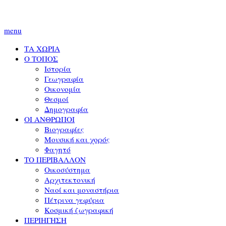
menu
ΤΑ ΧΩΡΙΑ
Ο ΤΟΠΟΣ
Ιστορία
Γεωγραφία
Οικονομία
Θεσμοί
Δημογραφία
ΟΙ ΑΝΘΡΩΠΟΙ
Βιογραφίες
Μουσική και χορός
Φαγητό
ΤΟ ΠΕΡΙΒΑΛΛΟΝ
Οικοσύστημα
Αρχιτεκτονική
Ναοί και μοναστήρια
Πέτρινα γεφύρια
Κοσμική ζωγραφική
ΠΕΡΙΗΓΗΣΗ