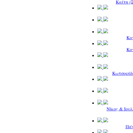
Καίτη (
Κο
Κο
Κωτσορίδη
Νίκος & Ιου
Πάν