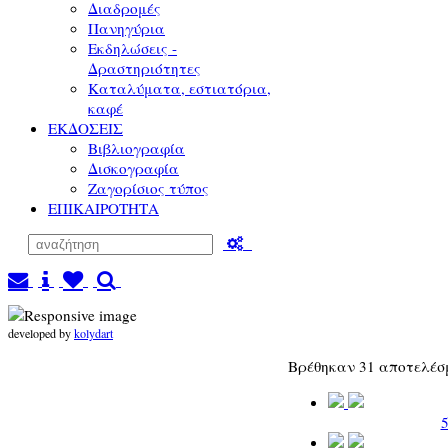
Διαδρομές
Πανηγύρια
Εκδηλώσεις -
Δραστηριότητες
Καταλύματα, εστιατόρια,
καφέ
ΕΚΔΟΣΕΙΣ
Βιβλιογραφία
Δισκογραφία
Ζαγορίσιος τύπος
ΕΠΙΚΑΙΡΟΤΗΤΑ
developed by
kolydart
Βρέθηκαν 31 αποτελέ