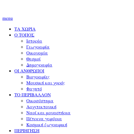
menu
ΤΑ ΧΩΡΙΑ
Ο ΤΟΠΟΣ
Ιστορία
Γεωγραφία
Οικονομία
Θεσμοί
Δημογραφία
ΟΙ ΑΝΘΡΩΠΟΙ
Βιογραφίες
Μουσική και χορός
Φαγητό
ΤΟ ΠΕΡΙΒΑΛΛΟΝ
Οικοσύστημα
Αρχιτεκτονική
Ναοί και μοναστήρια
Πέτρινα γεφύρια
Κοσμική ζωγραφική
ΠΕΡΙΗΓΗΣΗ