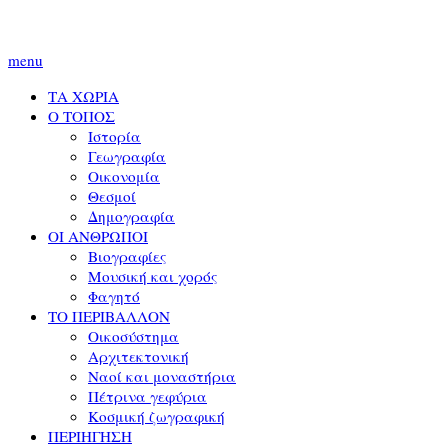
menu
ΤΑ ΧΩΡΙΑ
Ο ΤΟΠΟΣ
Ιστορία
Γεωγραφία
Οικονομία
Θεσμοί
Δημογραφία
ΟΙ ΑΝΘΡΩΠΟΙ
Βιογραφίες
Μουσική και χορός
Φαγητό
ΤΟ ΠΕΡΙΒΑΛΛΟΝ
Οικοσύστημα
Αρχιτεκτονική
Ναοί και μοναστήρια
Πέτρινα γεφύρια
Κοσμική ζωγραφική
ΠΕΡΙΗΓΗΣΗ