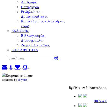
Διαδρομές
Πανηγύρια
Εκδηλώσεις -
Δραστηριότητες
Καταλύματα, εστιατόρια,
καφέ
ΕΚΔΟΣΕΙΣ
Βιβλιογραφία
Δισκογραφία
Ζαγορίσιος τύπος
ΕΠΙΚΑΙΡΟΤΗΤΑ
developed by
kolydart
Βρέθηκαν 5 αποτελέσ
BICZA C