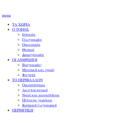
menu
ΤΑ ΧΩΡΙΑ
Ο ΤΟΠΟΣ
Ιστορία
Γεωγραφία
Οικονομία
Θεσμοί
Δημογραφία
ΟΙ ΑΝΘΡΩΠΟΙ
Βιογραφίες
Μουσική και χορός
Φαγητό
ΤΟ ΠΕΡΙΒΑΛΛΟΝ
Οικοσύστημα
Αρχιτεκτονική
Ναοί και μοναστήρια
Πέτρινα γεφύρια
Κοσμική ζωγραφική
ΠΕΡΙΗΓΗΣΗ