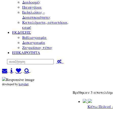
Διαδρομές
Πανηγύρια
Εκδηλώσεις -
Δραστηριότητες
Καταλύματα, εστιατόρια,
καφέ
ΕΚΔΟΣΕΙΣ
Βιβλιογραφία
Δισκογραφία
Ζαγορίσιος τύπος
ΕΠΙΚΑΙΡΟΤΗΤΑ
developed by
kolydart
Βρέθηκαν 3 αποτελέσ
Κάτω Πεδινά -