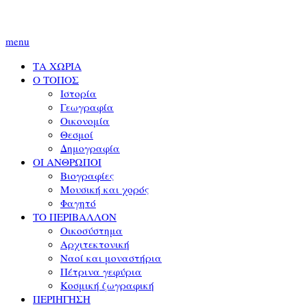
menu
ΤΑ ΧΩΡΙΑ
Ο ΤΟΠΟΣ
Ιστορία
Γεωγραφία
Οικονομία
Θεσμοί
Δημογραφία
ΟΙ ΑΝΘΡΩΠΟΙ
Βιογραφίες
Μουσική και χορός
Φαγητό
ΤΟ ΠΕΡΙΒΑΛΛΟΝ
Οικοσύστημα
Αρχιτεκτονική
Ναοί και μοναστήρια
Πέτρινα γεφύρια
Κοσμική ζωγραφική
ΠΕΡΙΗΓΗΣΗ