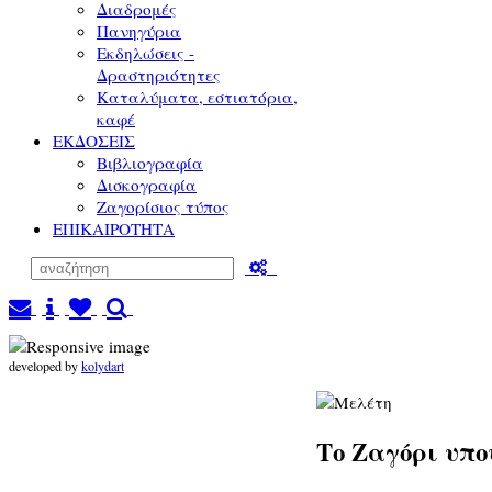
Διαδρομές
Πανηγύρια
Εκδηλώσεις -
Δραστηριότητες
Καταλύματα, εστιατόρια,
καφέ
ΕΚΔΟΣΕΙΣ
Βιβλιογραφία
Δισκογραφία
Ζαγορίσιος τύπος
ΕΠΙΚΑΙΡΟΤΗΤΑ
developed by
kolydart
Το Ζαγόρι υπο